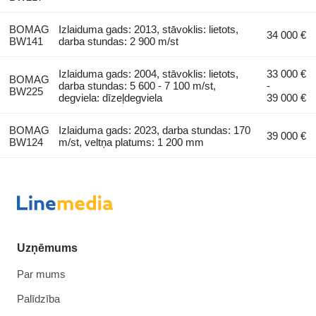
BOMAG
Izlaiduma gads: 2013, stāvoklis: lietots,
34 000 €
BW141
darba stundas: 2 900 m/st
Izlaiduma gads: 2004, stāvoklis: lietots,
33 000 €
BOMAG
darba stundas: 5 600 - 7 100 m/st,
-
BW225
degviela: dīzeļdegviela
39 000 €
BOMAG
Izlaiduma gads: 2023, darba stundas: 170
39 000 €
BW124
m/st, veltņa platums: 1 200 mm
Uzņēmums
Par mums
Palīdzība