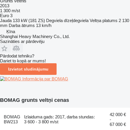
Grunts veltnis
2013
1 300 m/st
Euro 3
Jauda
133 kW (181 ZS)
Degviela
dīzeļdegviela
Veltņa platums
2 130
mm
Darba ātrums
13 km/h
Ķīna
Shanghai Heavy Machinery Co., Ltd.
Sazināties ar pārdevēju
Pārdodat tehniku?
Dariet to kopā ar mums!
Izvietot sludinājumu
Informācija par BOMAG
BOMAG grunts veltņi cenas
42 000 €
BOMAG
Izlaiduma gads: 2017, darba stundas:
-
BW213
3 600 - 3 800 m/st
67 000 €