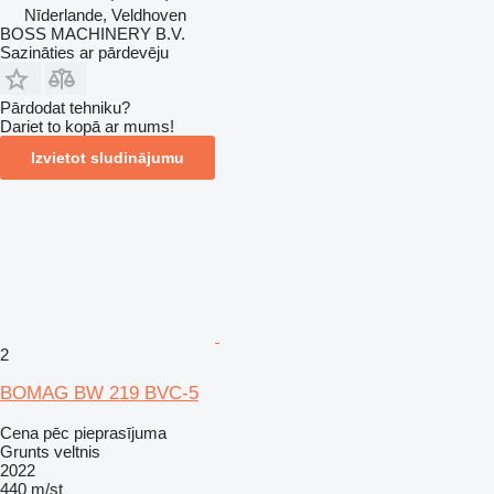
Nīderlande, Veldhoven
BOSS MACHINERY B.V.
Sazināties ar pārdevēju
Pārdodat tehniku?
Dariet to kopā ar mums!
Izvietot sludinājumu
2
BOMAG BW 219 BVC-5
Cena pēc pieprasījuma
Grunts veltnis
2022
440 m/st