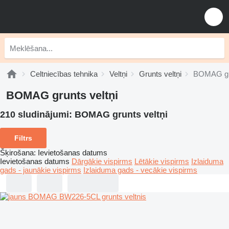
Celtniecības tehnika
Veltņi
Grunts veltņi
BOMAG gru
BOMAG grunts veltņi
210 sludinājumi:
BOMAG grunts veltņi
Filtrs
Šķirošana
:
Ievietošanas datums
Ievietošanas datums
Dārgākie vispirms
Lētākie vispirms
Izlaiduma
gads - jaunākie vispirms
Izlaiduma gads - vecākie vispirms