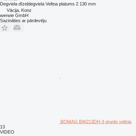
Degviela
dīzeļdegviela
Veltņa platums
2 130 mm
Vācija, Konz
werwie GmbH
Sazināties ar pārdevēju
BOMAG BW213DH-3 grunts veltnis
13
VIDEO