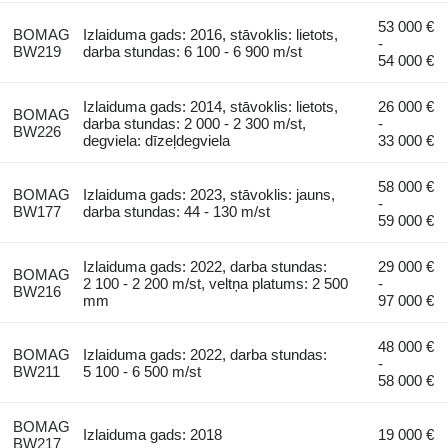
53 000 €
BOMAG
Izlaiduma gads: 2016, stāvoklis: lietots,
-
BW219
darba stundas: 6 100 - 6 900 m/st
54 000 €
Izlaiduma gads: 2014, stāvoklis: lietots,
26 000 €
BOMAG
darba stundas: 2 000 - 2 300 m/st,
-
BW226
degviela: dīzeļdegviela
33 000 €
58 000 €
BOMAG
Izlaiduma gads: 2023, stāvoklis: jauns,
-
BW177
darba stundas: 44 - 130 m/st
59 000 €
Izlaiduma gads: 2022, darba stundas:
29 000 €
BOMAG
2 100 - 2 200 m/st, veltņa platums: 2 500
-
BW216
mm
97 000 €
48 000 €
BOMAG
Izlaiduma gads: 2022, darba stundas:
-
BW211
5 100 - 6 500 m/st
58 000 €
BOMAG
Izlaiduma gads: 2018
19 000 €
BW217