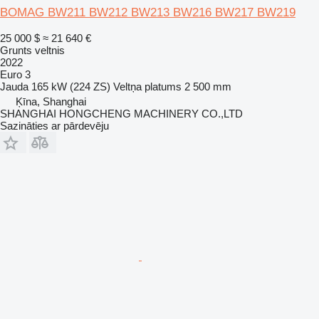
BOMAG BW211 BW212 BW213 BW216 BW217 BW219
25 000 $
≈ 21 640 €
Grunts veltnis
2022
Euro 3
Jauda
165 kW (224 ZS)
Veltņa platums
2 500 mm
Ķīna, Shanghai
SHANGHAI HONGCHENG MACHINERY CO.,LTD
Sazināties ar pārdevēju