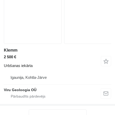
Klemm
2 500 €
Urbšanas iekārta
Igaunija, Kohtla-Järve
Viru Geoloogia OÜ