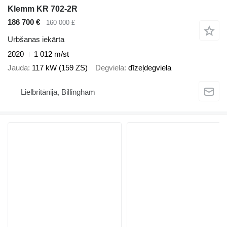
Klemm KR 702-2R
186 700 €
160 000 £
Urbšanas iekārta
2020
1 012 m/st
Jauda
117 kW (159 ZS)
Degviela
dīzeļdegviela
Lielbritānija, Billingham