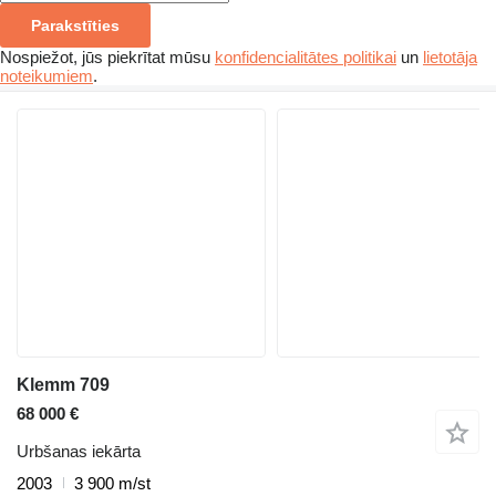
Parakstīties
Nospiežot, jūs piekrītat mūsu
konfidencialitātes politikai
un
lietotāja
noteikumiem
.
Klemm 709
68 000 €
Urbšanas iekārta
2003
3 900 m/st