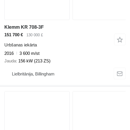
Klemm KR 708-3F
151 700 €
130 000 £
Urbšanas iekārta
2016
3 600 m/st
Jauda
156 kW (213 ZS)
Lielbritānija, Billingham