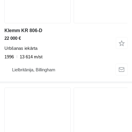
Klemm KR 806-D
22 000 €
Urbšanas iekārta
1996
13 614 m/st
Lielbritānija, Billingham