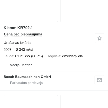
Klemm KR702-1
Cena pēc pieprasījuma
Urbšanas iekārta
2007
8 340 m/st
Jauda
63.21 kW (86 ZS)
Degviela
dīzeļdegviela
Vācija, Metten
Bosch Baumaschinen GmbH