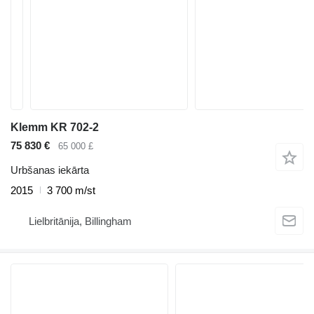
Klemm KR 702-2
75 830 €
65 000 £
Urbšanas iekārta
2015
3 700 m/st
Lielbritānija, Billingham