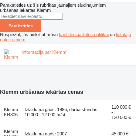
Parakstieties uz šis rubrikas jaunajiem sludinājumiem
urbšanas iekārtas
Klemm
Parakstīties
Nospiežot, jūs piekrītat mūsu
konfidencialitātes politikai
un
lietotāja
noteikumiem
.
Informācija par Klemm
Klemm urbšanas iekārtas cenas
110 000 €
Klemm
Izlaiduma gads: 1986, darba stundas:
-
KR806
10 000 - 12 000 m/st
120 000 €
Klemm
Izlaiduma gads: 2007
45 000 €