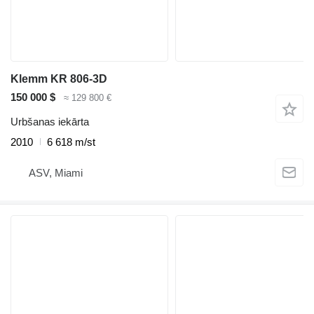
Klemm KR 806-3D
150 000 $
≈ 129 800 €
Urbšanas iekārta
2010
6 618 m/st
ASV, Miami