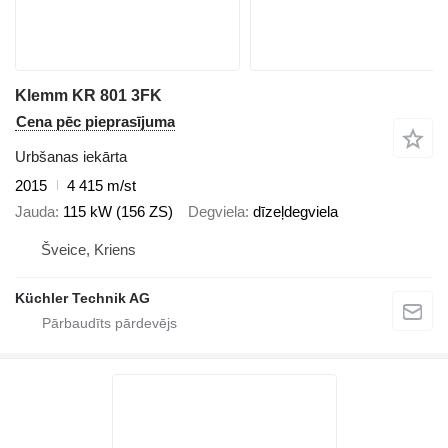
Klemm KR 801 3FK
Cena pēc pieprasījuma
Urbšanas iekārta
2015
4 415 m/st
Jauda
115 kW (156 ZS)
Degviela
dīzeļdegviela
Šveice, Kriens
Küchler Technik AG