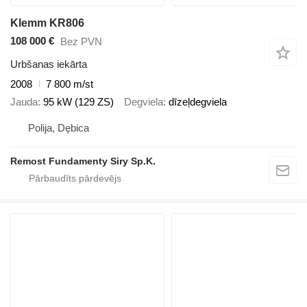
Klemm KR806
108 000 €
Bez PVN
Urbšanas iekārta
2008
7 800 m/st
Jauda
95 kW (129 ZS)
Degviela
dīzeļdegviela
Polija, Dębica
Remost Fundamenty Siry Sp.K.