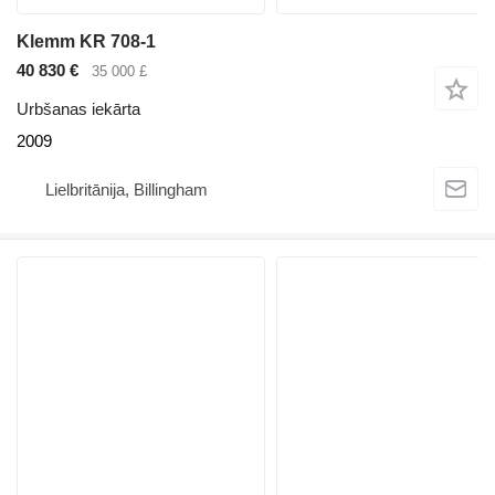
Klemm KR 708-1
40 830 €
35 000 £
Urbšanas iekārta
2009
Lielbritānija, Billingham