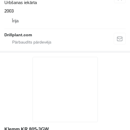
Urbšanas iekārta
2003
Īrija
Drillplant.com
Klemm KR 805-3GW