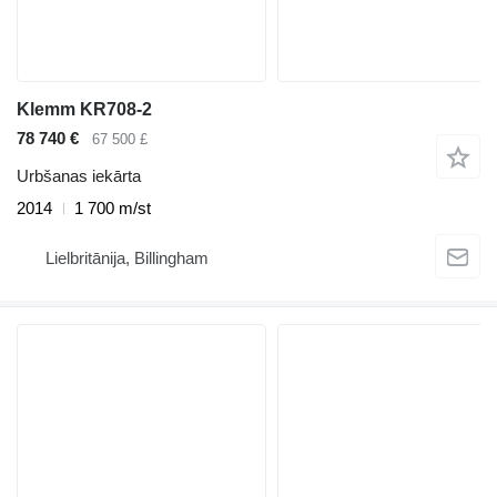
Klemm KR708-2
78 740 €
67 500 £
Urbšanas iekārta
2014
1 700 m/st
Lielbritānija, Billingham