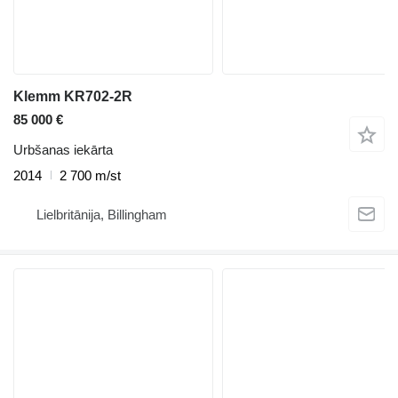
Klemm KR702-2R
85 000 €
Urbšanas iekārta
2014
2 700 m/st
Lielbritānija, Billingham