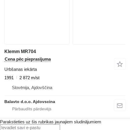
Klemm MR704
Cena pēc pieprasījuma
Urbšanas iekārta
1991
2 872 m/st
Slovēnija, Ajdovščina
Balavto d.o.o. Ajdovscina
Parakstieties uz šis rubrikas jaunajiem sludinājumiem