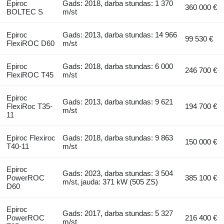
Epiroc
Gads: 2018, darba stundas: 1 370
360 000 €
BOLTEC S
m/st
Epiroc
Gads: 2013, darba stundas: 14 966
99 530 €
FlexiROC D60
m/st
Epiroc
Gads: 2018, darba stundas: 6 000
246 700 €
FlexiROC T45
m/st
Epiroc
Gads: 2013, darba stundas: 9 621
FlexiRoc T35-
194 700 €
m/st
11
Epiroc Flexiroc
Gads: 2018, darba stundas: 9 863
150 000 €
T40-11
m/st
Epiroc
Gads: 2023, darba stundas: 3 504
PowerROC
385 100 €
m/st, jauda: 371 kW (505 ZS)
D60
Epiroc
Gads: 2017, darba stundas: 5 327
PowerROC
216 400 €
m/st