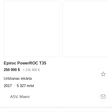
Epiroc PowerROC T35
250 000 $
≈ 216 400 €
Urbšanas iekārta
2017
5 327 m/st
ASV, Miami