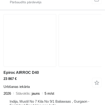
Epiroc AIRROC D40
23 867 €
Urbšanas iekārta
2026
Stāvoklis
jauns
5 m/st
Indija, Mustil No 7 Kila No 9/1 Baliawaas , Gurgaon -