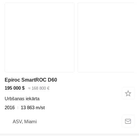
Epiroc SmartROC D60
195 000 $
≈ 168 800 €
Urbšanas iekārta
2016
13 863 m/st
ASV, Miami