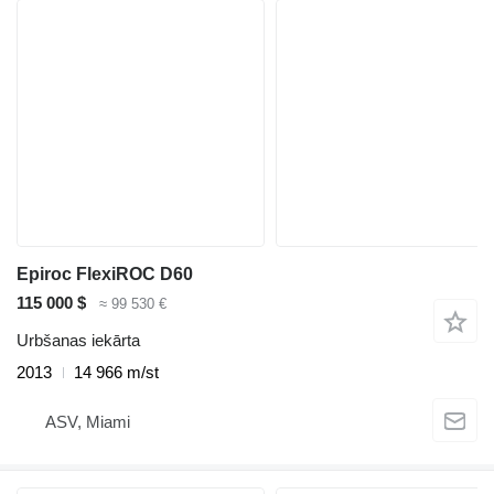
Epiroc FlexiROC D60
115 000 $
≈ 99 530 €
Urbšanas iekārta
2013
14 966 m/st
ASV, Miami