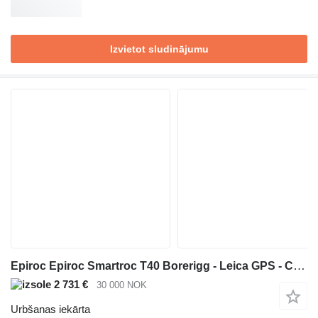
Izvietot sludinājumu
Epiroc Epiroc Smartroc T40 Borerigg - Leica GPS - CME sliper - Sentrals
2 731 €
30 000 NOK
Urbšanas iekārta