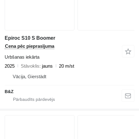
Epiroc S10 S Boomer
Cena pēc pieprasījuma
Urbšanas iekārta
2025
Stāvoklis
jauns
20 m/st
Vācija, Gierstädt
B&Z