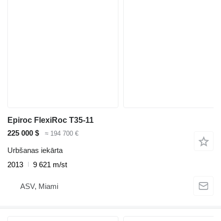
Epiroc FlexiRoc T35-11
225 000 $
≈ 194 700 €
Urbšanas iekārta
2013
9 621 m/st
ASV, Miami