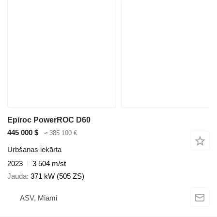
Epiroc PowerROC D60
445 000 $
≈ 385 100 €
Urbšanas iekārta
2023
3 504 m/st
Jauda
371 kW (505 ZS)
ASV, Miami