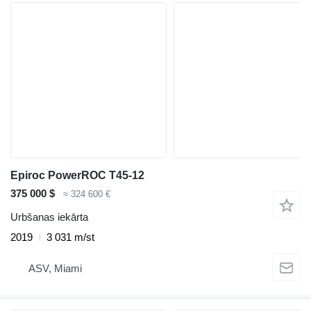
Epiroc PowerROC T45-12
375 000 $
≈ 324 600 €
Urbšanas iekārta
2019
3 031 m/st
ASV, Miami