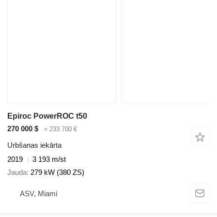
Epiroc PowerROC t50
270 000 $
≈ 233 700 €
Urbšanas iekārta
2019
3 193 m/st
Jauda
279 kW (380 ZS)
ASV, Miami