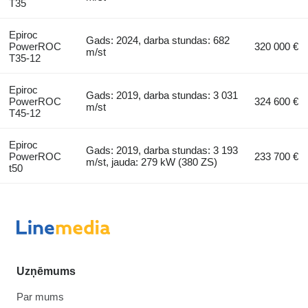
T35
Epiroc
Gads: 2024, darba stundas: 682
PowerROC
320 000 €
m/st
T35-12
Epiroc
Gads: 2019, darba stundas: 3 031
PowerROC
324 600 €
m/st
T45-12
Epiroc
Gads: 2019, darba stundas: 3 193
PowerROC
233 700 €
m/st, jauda: 279 kW (380 ZS)
t50
Uzņēmums
Par mums