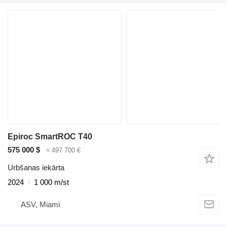
Epiroc SmartROC T40
575 000 $
≈ 497 700 €
Urbšanas iekārta
2024
1 000 m/st
ASV, Miami