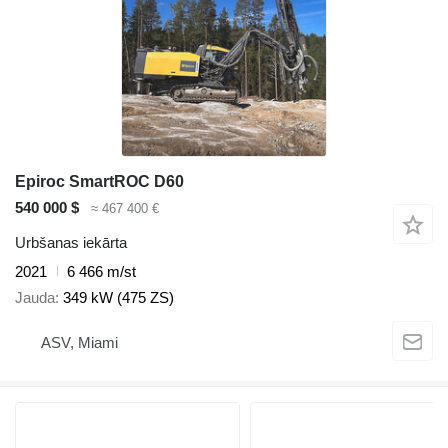
Epiroc SmartROC D60
540 000 $
≈ 467 400 €
Urbšanas iekārta
2021
6 466 m/st
Jauda
349 kW (475 ZS)
ASV, Miami