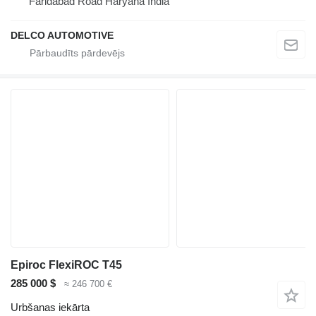
Faridabad Road Haryana India
DELCO AUTOMOTIVE
Epiroc FlexiROC T45
285 000 $
≈ 246 700 €
Urbšanas iekārta