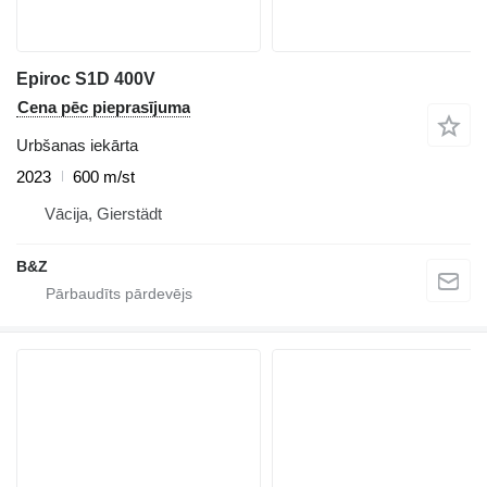
Epiroc S1D 400V
Cena pēc pieprasījuma
Urbšanas iekārta
2023
600 m/st
Vācija, Gierstädt
B&Z