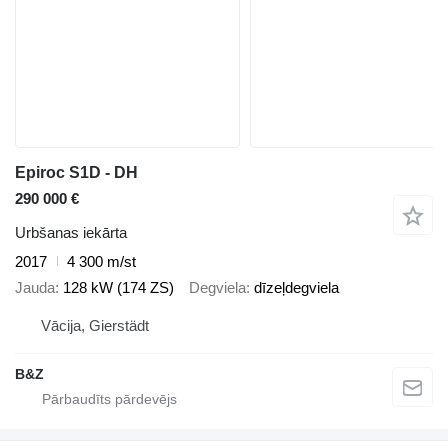
Epiroc S1D - DH
290 000 €
Urbšanas iekārta
2017
4 300 m/st
Jauda
128 kW (174 ZS)
Degviela
dīzeļdegviela
Vācija, Gierstädt
B&Z