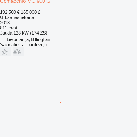
Comacchio MC 900 GT
192 500 €
165 000 £
Urbšanas iekārta
2013
811 m/st
Jauda
128 kW (174 ZS)
Lielbritānija, Billingham
Sazināties ar pārdevēju