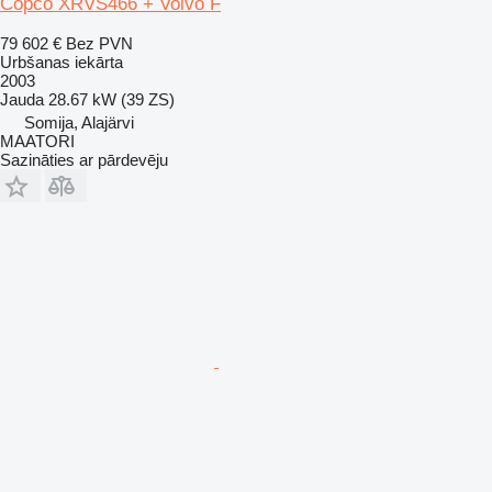
Copco XRVS466 + Volvo F
79 602 €
Bez PVN
Urbšanas iekārta
2003
Jauda
28.67 kW (39 ZS)
Somija, Alajärvi
MAATORI
Sazināties ar pārdevēju