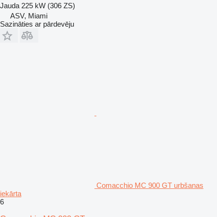
Jauda
225 kW (306 ZS)
ASV, Miami
Sazināties ar pārdevēju
Comacchio MC 900 GT urbšanas
iekārta
6