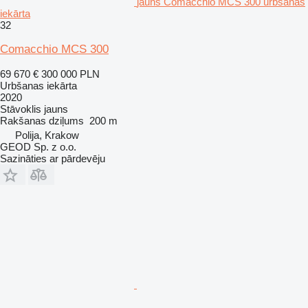
jauns Comacchio MCS 300 urbšanas
iekārta
32
Comacchio MCS 300
69 670 €
300 000 PLN
Urbšanas iekārta
2020
Stāvoklis
jauns
Rakšanas dziļums
200 m
Polija, Krakow
GEOD Sp. z o.o.
Sazināties ar pārdevēju