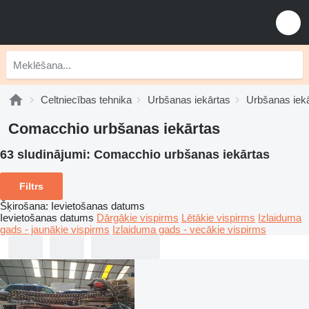
Celtniecības tehnika
Urbšanas iekārtas
Urbšanas iek
Comacchio urbšanas iekārtas
63 sludinājumi:
Comacchio urbšanas iekārtas
Filtrs
Šķirošana
:
Ievietošanas datums
Ievietošanas datums
Dārgākie vispirms
Lētākie vispirms
Izlaiduma
gads - jaunākie vispirms
Izlaiduma gads - vecākie vispirms