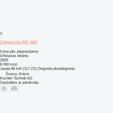
3
Comacchio MC 600
Cena pēc pieprasījuma
Urbšanas iekārta
2009
8 000 m/st
Jauda
86 kW (117 ZS)
Degviela
dīzeļdegviela
Šveice, Kriens
Küchler Technik AG
Sazināties ar pārdevēju