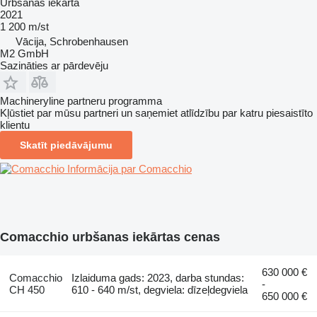
Urbšanas iekārta
2021
1 200 m/st
Vācija, Schrobenhausen
M2 GmbH
Sazināties ar pārdevēju
Machineryline partneru programma
Kļūstiet par mūsu partneri un saņemiet atlīdzību par katru piesaistīto
klientu
Skatīt piedāvājumu
Informācija par Comacchio
Comacchio urbšanas iekārtas cenas
630 000 €
Comacchio
Izlaiduma gads: 2023, darba stundas:
-
CH 450
610 - 640 m/st, degviela: dīzeļdegviela
650 000 €