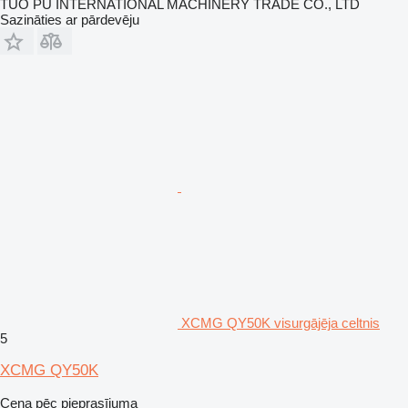
TUO PU INTERNATIONAL MACHINERY TRADE CO., LTD
Sazināties ar pārdevēju
XCMG QY50K visurgājēja celtnis
5
XCMG QY50K
Cena pēc pieprasījuma