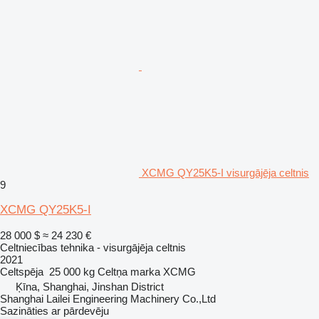
XCMG QY25K5-I visurgājēja celtnis
9
XCMG QY25K5-I
28 000 $
≈ 24 230 €
Celtniecības tehnika - visurgājēja celtnis
2021
Celtspēja
25 000 kg
Celtņa marka
XCMG
Ķīna, Shanghai, Jinshan District
Shanghai Lailei Engineering Machinery Co.,Ltd
Sazināties ar pārdevēju