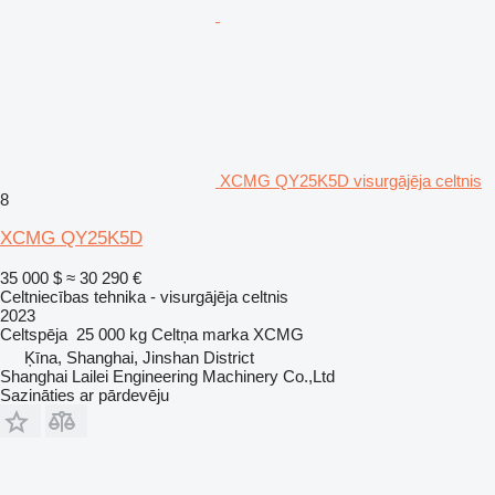
XCMG QY25K5D visurgājēja celtnis
8
XCMG QY25K5D
35 000 $
≈ 30 290 €
Celtniecības tehnika - visurgājēja celtnis
2023
Celtspēja
25 000 kg
Celtņa marka
XCMG
Ķīna, Shanghai, Jinshan District
Shanghai Lailei Engineering Machinery Co.,Ltd
Sazināties ar pārdevēju