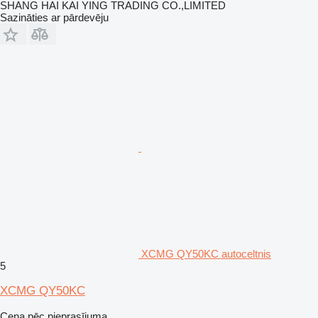
SHANG HAI KAI YING TRADING CO.,LIMITED
Sazināties ar pārdevēju
XCMG QY50KC autoceltnis
5
XCMG QY50KC
Cena pēc pieprasījuma