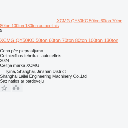
XCMG QY50KC 50ton 60ton 70ton
80ton 100ton 130ton autoceltnis
9
XCMG QY50KC 50ton 60ton 70ton 80ton 100ton 130ton
Cena pēc pieprasījuma
Celtniecības tehnika - autoceltnis
2024
Celtņa marka
XCMG
Ķīna, Shanghai, Jinshan District
Shanghai Lailei Engineering Machinery Co.,Ltd
Sazināties ar pārdevēju