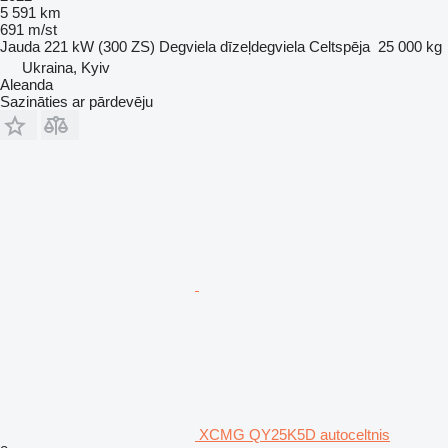
5 591 km
691 m/st
Jauda
221 kW (300 ZS)
Degviela
dīzeļdegviela
Celtspēja
25 000 kg
Ukraina, Kyiv
Aleanda
Sazināties ar pārdevēju
XCMG QY25K5D autoceltnis