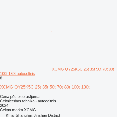
XCMG QY25K5C 25t 35t 50t 70t 80t
100t 130t autoceltnis
8
XCMG QY25K5C 25t 35t 50t 70t 80t 100t 130t
Cena pēc pieprasījuma
Celtniecības tehnika - autoceltnis
2024
Celtņa marka
XCMG
Ķīna, Shanghai, Jinshan District