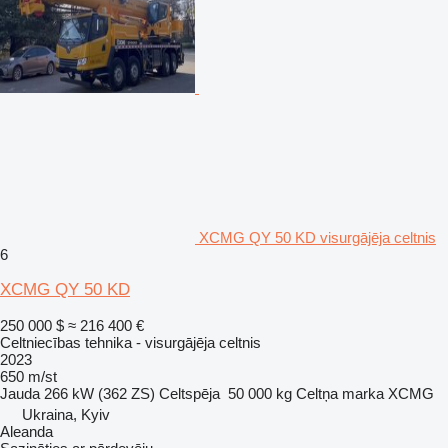
XCMG QY 50 KD visurgājēja celtnis
6
XCMG QY 50 KD
250 000 $
≈ 216 400 €
Celtniecības tehnika - visurgājēja celtnis
2023
650 m/st
Jauda
266 kW (362 ZS)
Celtspēja
50 000 kg
Celtņa marka
XCMG
Ukraina, Kyiv
Aleanda