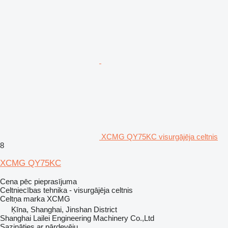
XCMG QY75KC visurgājēja celtnis
8
XCMG QY75KC
Cena pēc pieprasījuma
Celtniecības tehnika - visurgājēja celtnis
Celtņa marka
XCMG
Ķīna, Shanghai, Jinshan District
Shanghai Lailei Engineering Machinery Co.,Ltd
Sazināties ar pārdevēju