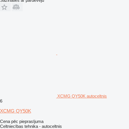
Sazināties ar pārdevēju
XCMG QY50K autoceltnis
6
XCMG QY50K
Cena pēc pieprasījuma
Celtniecības tehnika - autoceltnis