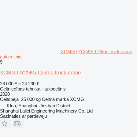
XCMG QY25K5-I 25ton truck crane
autoceltnis
9
XCMG QY25K5-I 25ton truck crane
28 000 $
≈ 24 230 €
Celtniecības tehnika - autoceltnis
2020
Celtspēja
25 000 kg
Celtņa marka
XCMG
Ķīna, Shanghai, Jinshan District
Shanghai Lailei Engineering Machinery Co.,Ltd
Sazināties ar pārdevēju