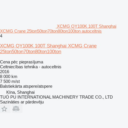
XCMG QY100K 100T Shanghai
XCMG Crane 25ton50ton70ton80ton100ton autoceltnis
4
XCMG QY100K 100T Shanghai XCMG Crane
25ton50ton70ton80ton100ton
Cena pēc pieprasījuma
Celtniecības tehnika - autoceltnis
2016
8 000 km
7 500 m/st
Balstiekārta
atspere/atspere
Ķīna, Shanghai
TUO PU INTERNATIONAL MACHINERY TRADE CO., LTD
Sazināties ar pārdevēju