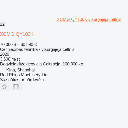
XCMG QY100K visurgājēja celtnis
12
XCMG QY100K
70 000 $
≈ 60 590 €
Celtniecības tehnika - visurgājēja celtnis
2020
3 600 m/st
Degviela
dīzeļdegviela
Celtspēja
100 000 kg
Ķīna, Shanghai
Red Rhino Machinery Ltd
Sazināties ar pārdevēju