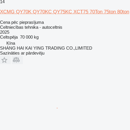
14
XCMG QY70K QY70KC QY75KC XCT75 70Ton 75ton 80ton
Cena pēc pieprasījuma
Celtniecības tehnika - autoceltnis
2025
Celtspēja
70 000 kg
Ķīna
SHANG HAI KAI YING TRADING CO.,LIMITED
Sazināties ar pārdevēju