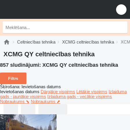
Celtniecības tehnika
XCMG celtniecības tehnika
XCMG
XCMG QY celtniecības tehnika
857 sludinājumi:
XCMG QY celtniecības tehnika
Filtrs
Šķirošana
:
Ievietošanas datums
Ievietošanas datums
Dārgākie vispirms
Lētākie vispirms
Izlaiduma
gads - jaunākie vispirms
Izlaiduma gads - vecākie vispirms
Nobraukums ⬊
Nobraukums ⬈