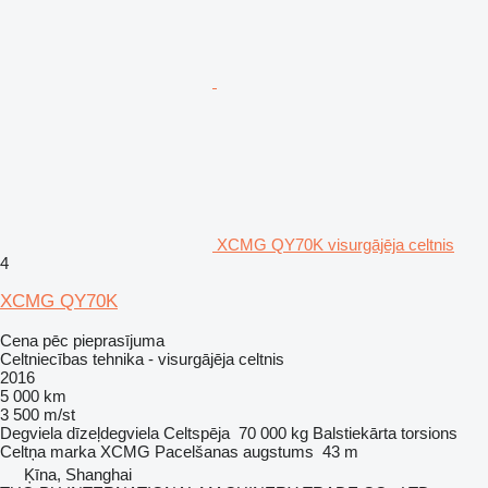
XCMG QY70K visurgājēja celtnis
4
XCMG QY70K
Cena pēc pieprasījuma
Celtniecības tehnika - visurgājēja celtnis
2016
5 000 km
3 500 m/st
Degviela
dīzeļdegviela
Celtspēja
70 000 kg
Balstiekārta
torsions
Celtņa marka
XCMG
Pacelšanas augstums
43 m
Ķīna, Shanghai