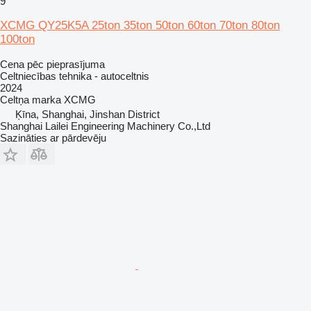
9
XCMG QY25K5A 25ton 35ton 50ton 60ton 70ton 80ton
100ton
Cena pēc pieprasījuma
Celtniecības tehnika - autoceltnis
2024
Celtņa marka
XCMG
Ķīna, Shanghai, Jinshan District
Shanghai Lailei Engineering Machinery Co.,Ltd
Sazināties ar pārdevēju