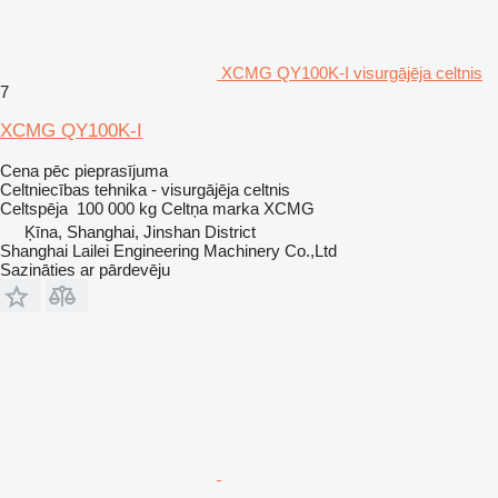
XCMG QY100K-I visurgājēja celtnis
7
XCMG QY100K-I
Cena pēc pieprasījuma
Celtniecības tehnika - visurgājēja celtnis
Celtspēja
100 000 kg
Celtņa marka
XCMG
Ķīna, Shanghai, Jinshan District
Shanghai Lailei Engineering Machinery Co.,Ltd
Sazināties ar pārdevēju