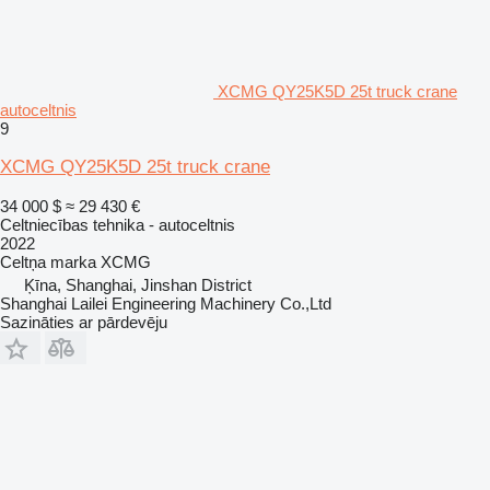
XCMG QY25K5D 25t truck crane
autoceltnis
9
XCMG QY25K5D 25t truck crane
34 000 $
≈ 29 430 €
Celtniecības tehnika - autoceltnis
2022
Celtņa marka
XCMG
Ķīna, Shanghai, Jinshan District
Shanghai Lailei Engineering Machinery Co.,Ltd
Sazināties ar pārdevēju