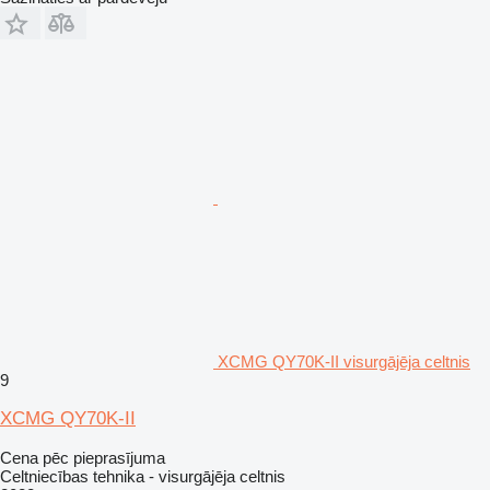
XCMG QY70K-II visurgājēja celtnis
9
XCMG QY70K-II
Cena pēc pieprasījuma
Celtniecības tehnika - visurgājēja celtnis