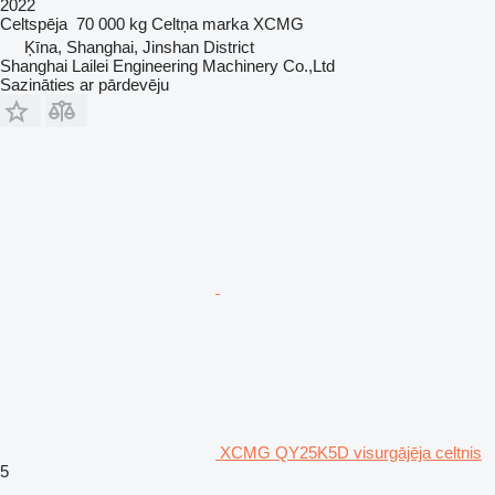
2022
Celtspēja
70 000 kg
Celtņa marka
XCMG
Ķīna, Shanghai, Jinshan District
Shanghai Lailei Engineering Machinery Co.,Ltd
Sazināties ar pārdevēju
XCMG QY25K5D visurgājēja celtnis
5