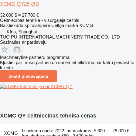
XCMG QY25K5D
32 000 $
≈ 27 700 €
Celtniecības tehnika - visurgājēja celtnis
Balstiekārta
spirālatspere
Celtņa marka
XCMG
Ķīna, Shanghai
TUO PU INTERNATIONAL MACHINERY TRADE CO., LTD
Sazināties ar pārdevēju
Machineryline partneru programma
Kļūstiet par mūsu partneri un saņemiet atlīdzību par katru piesaistīto
klientu
Skatīt piedāvājumu
Informācija par XCMG QY
XCMG QY celtniecības tehnika cenas
Izlaiduma gads: 2022, nobraukums: 5 600
29 000 €
XCMG
km, darba stundas: 690 - 3 600 m/st,
-