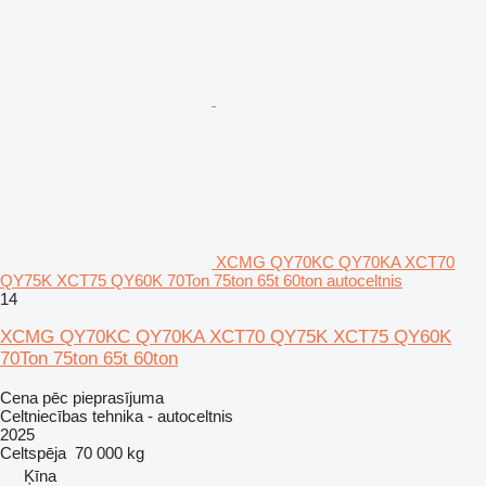
XCMG QY70KC QY70KA XCT70
QY75K XCT75 QY60K 70Ton 75ton 65t 60ton autoceltnis
14
XCMG QY70KC QY70KA XCT70 QY75K XCT75 QY60K
70Ton 75ton 65t 60ton
Cena pēc pieprasījuma
Celtniecības tehnika - autoceltnis
2025
Celtspēja
70 000 kg
Ķīna