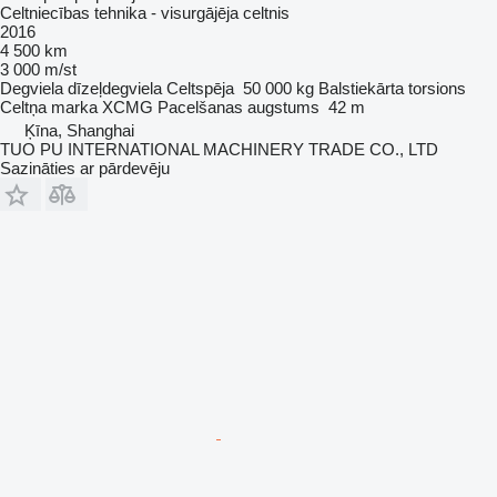
Celtniecības tehnika - visurgājēja celtnis
2016
4 500 km
3 000 m/st
Degviela
dīzeļdegviela
Celtspēja
50 000 kg
Balstiekārta
torsions
Celtņa marka
XCMG
Pacelšanas augstums
42 m
Ķīna, Shanghai
TUO PU INTERNATIONAL MACHINERY TRADE CO., LTD
Sazināties ar pārdevēju