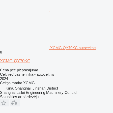
XCMG QY70KC autoceltnis
8
XCMG QY70KC
Cena pēc pieprasījuma
Celtniecības tehnika - autoceltnis
2024
Celtņa marka
XCMG
Ķīna, Shanghai, Jinshan District
Shanghai Lailei Engineering Machinery Co.,Ltd
Sazināties ar pārdevēju