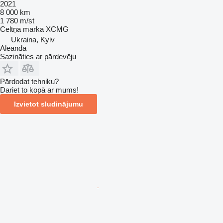
2021
8 000 km
1 780 m/st
Celtņa marka
XCMG
Ukraina, Kyiv
Aleanda
Sazināties ar pārdevēju
Pārdodat tehniku?
Dariet to kopā ar mums!
Izvietot sludinājumu