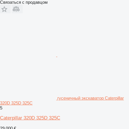
Связаться с продавцом
гусеничный экскаватор Caterpillar
320D 325D 325C
5
Caterpillar 320D 325D 325C
29 000 €