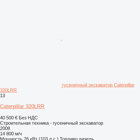
гусеничный экскаватор Caterpillar
320LRR
13
Caterpillar 320LRR
40 500 €
Без НДС
Строительная техника - гусеничный экскаватор
2008
14 800 м/ч
Мощность
76 кВт (103 л.с.)
Топливо
дизель