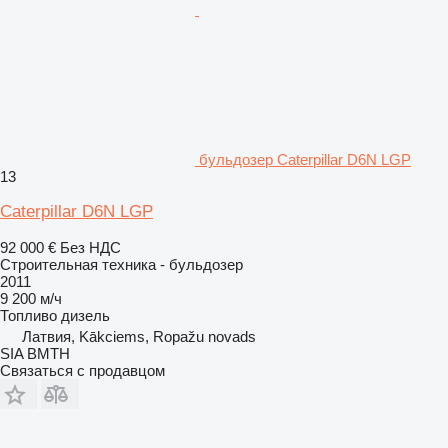
бульдозер Caterpillar D6N LGP
13
Caterpillar D6N LGP
92 000 €
Без НДС
Строительная техника - бульдозер
2011
9 200 м/ч
Топливо
дизель
Латвия, Kākciems, Ropažu novads
SIA BMTH
Связаться с продавцом