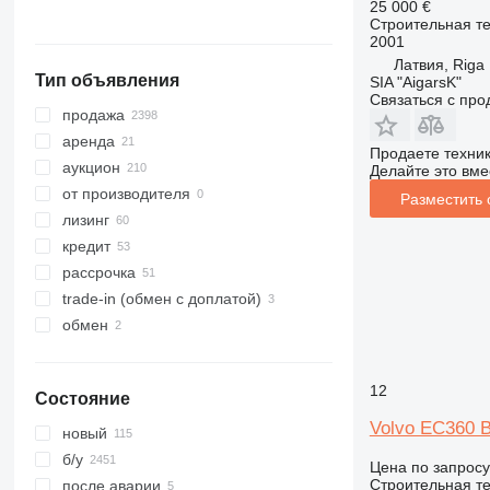
Грузия
25 000 €
319
8018
Toucan
EC 460
L110
Строительная те
320
8025
EC 480
L120
2001
321
8026
L150
EC 480DL
Латвия, Riga
Тип объявления
SIA "AigarsK"
322
8030
L180
EC 480EL
Связаться с пр
323
8035
L220
продажа
324
CT
L330
аренда
Продаете техни
325
JS
L350
аукцион
Делайте это вме
326
JZ
от производителя
Разместить
329
NXT
лизинг
330
S-Series
кредит
336
TM
рассрочка
340
VMT
trade-in (обмен с доплатой)
345
Vibromax
обмен
349
350
12
Состояние
365
Volvo EC360 
374
новый
390
б/у
Цена по запросу
395
Строительная те
после аварии