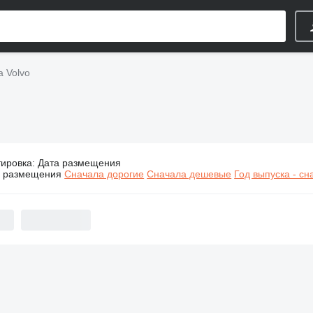
а Volvo
тировка
:
Дата размещения
Строительная техника Volvo
а размещения
Сначала дорогие
Сначала дешевые
Год выпуска - с