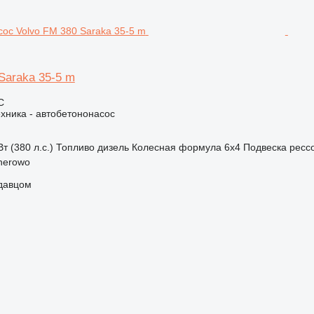
Saraka 35-5 m
С
хника - автобетононасос
т (380 л.с.)
Топливо
дизель
Колесная формула
6x4
Подвеска
ресс
herowo
одавцом