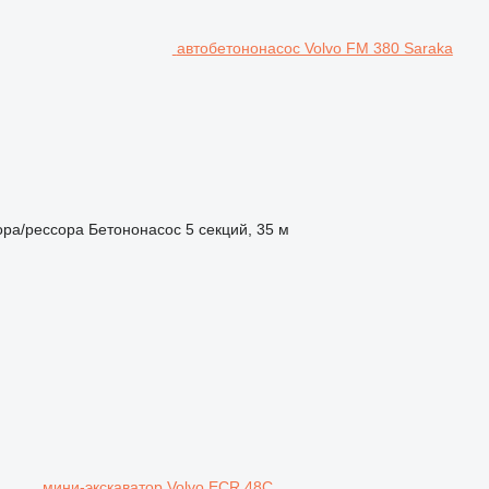
автобетононасос Volvo FM 380 Saraka
ора/рессора
Бетононасос
5 секций, 35 м
мини-экскаватор Volvo ECR 48C