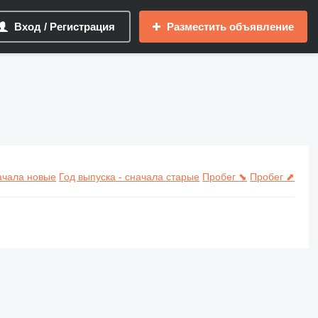
Вход / Регистрация
Разместить объявление
начала новые
Год выпуска - сначала старые
Пробег ⬊
Пробег ⬈