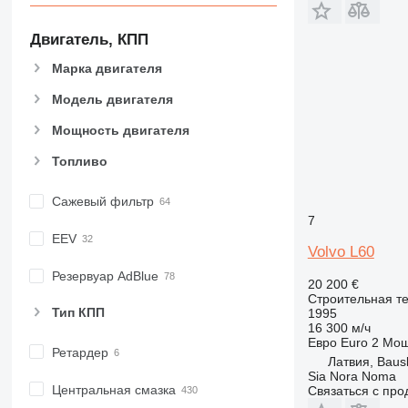
CB
CS
Двигатель, КПП
D series
Марка двигателя
E-series
F-series
Модель двигателя
GC
Мощность двигателя
IT
M-series
Топливо
MH
Сажевый фильтр
NR
7
PM
EEV
RM
Volvo L60
Резервуар AdBlue
20 200 €
Строительная те
Тип КПП
1995
16 300 м/ч
Евро
Euro 2
Мощ
Ретардер
Латвия, Baus
Sia Nora Noma
Центральная смазка
Связаться с пр