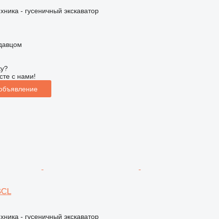
хника - гусеничный экскаватор
одавцом
ку?
сте с нами!
 объявление
BCL
хника - гусеничный экскаватор