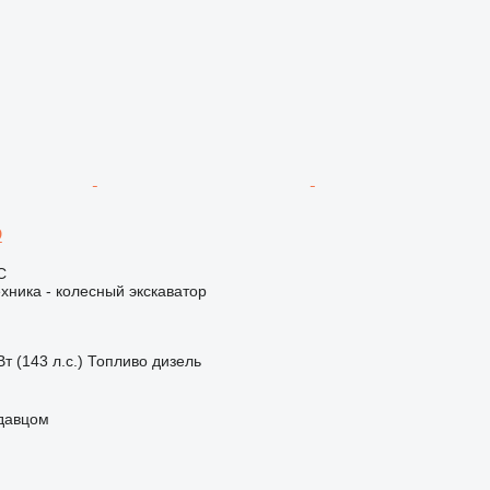
D
С
хника - колесный экскаватор
т (143 л.с.)
Топливо
дизель
одавцом