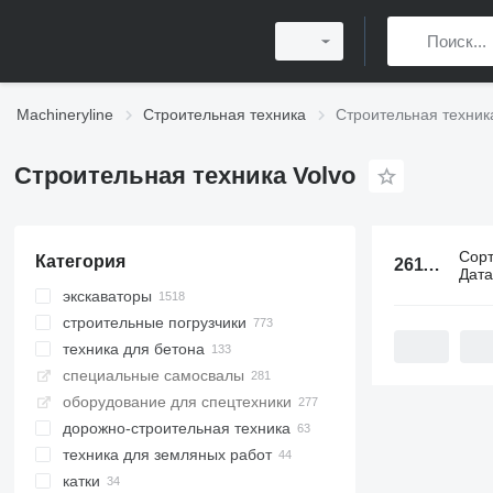
Machineryline
Строительная техника
Строительная техник
Строительная техника Volvo
Сор
Категория
2611 объявлений:
Дат
экскаваторы
строительные погрузчики
гусеничные экскаваторы
техника для бетона
мини-экскаваторы
фронтальные погрузчики
специальные самосвалы
колесные экскаваторы
мультифункциональные
автобетоносмесители
погрузчики
оборудование для спецтехники
средние экскаваторы
автобетононасосы
самосвалы
мини-погрузчики
дорожно-строительная техника
экскаваторы-погрузчики
бетонные заводы
шарнирные самосвалы
мини-погрузчики гусеничные
техника для земляных работ
экскаваторы с длинной стрелой
карьерные самосвалы
асфальтоукладчики
мобильные бетонные заводы
телескопические погрузчики
катки
экскаваторы для перевалки
мини-самосвалы
автогудронаторы
грейдеры
асфальтоукладчики