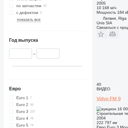
2005
416
по запчастям
10 168 м/ч
420
Мощность
184 кВ
с дефектом
424
Латвия, Riga
показать все
Unis SIA
426
Связаться с пр
428
430
Год выпуска
432
434
–
444
589
826
906
40
907
Евро
ВИДЕО
908
Euro 1
Volvo FM 9
910
Euro 2
914
16 00
Euro 3
Строительная те
918
2004
Euro 4
924
222 797 км
Euro 5
Евро
Euro 3
Мощ
926