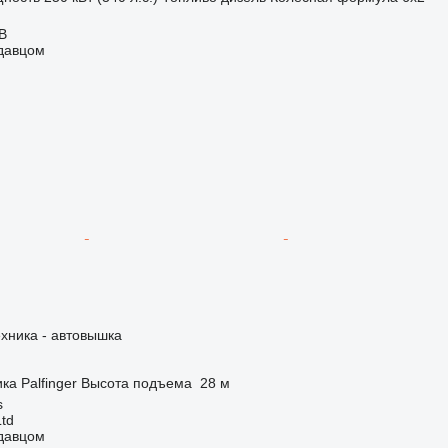
AB
одавцом
хника - автовышка
ика
Palfinger
Высота подъема
28 м
s
Ltd
одавцом