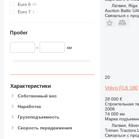
Euro 6
Латвия, Riga
928
Auction Baltic U
Euro 7
930
Связаться с пр
938
950
Пробег
953
955
–
км
962
963
966
972
20
973
Характеристики
Volvo FL6 180
980
Собственный вес
982
28 000 €
988
Строительная те
Наработка
2006
990
74 000 км
Грузоподъемность
992
Марка подъемн
Латвия, Klive
AP
Скорость передвижения
Trimen Tractors 
C-series
Связаться с пр