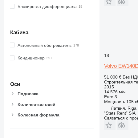
Блокировка дифференциала
Кабина
Автономный обогреватель
18
Кондиционер
Volvo EW140
51 000 €
Без НД
Строительная те
Оси
2015
14 576 м/ч
Подвеска
Euro 3
Мощность
105 кВ
Количество осей
Латвия, Riga
“Stats Rent” SIA
Колесная формула
Связаться с пр