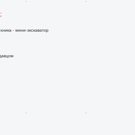
C
хника - мини-экскаватор
одавцом