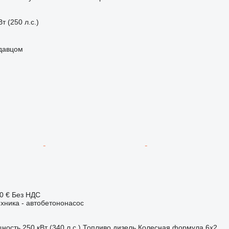
т (250 л.с.)
одавцом
0 €
Без НДС
хника - автобетононасос
ность
250 кВт (340 л.с.)
Топливо
дизель
Колесная формула
6x2