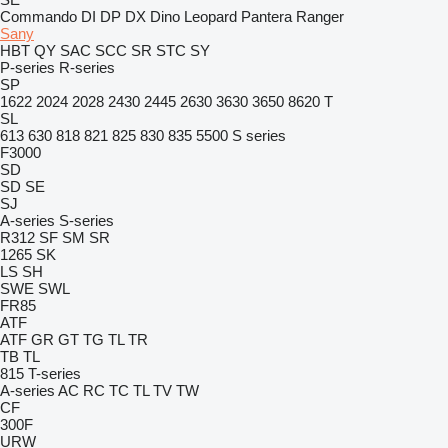
Commando
DI
DP
DX
Dino
Leopard
Pantera
Ranger
Sany
HBT
QY
SAC
SCC
SR
STC
SY
P-series
R-series
SP
1622
2024
2028
2430
2445
2630
3630
3650
8620 T
SL
613
630
818
821
825
830
835
5500
S series
F3000
SD
SD
SE
SJ
A-series
S-series
R312
SF
SM
SR
1265
SK
LS
SH
SWE
SWL
FR85
ATF
ATF
GR
GT
TG
TL
TR
TB
TL
815
T-series
A-series
AC
RC
TC
TL
TV
TW
CF
300F
URW