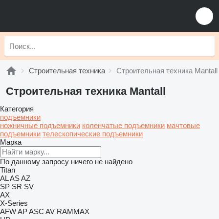
Строительная техника
Строительная техника Mantall
Строительная техника Mantall
Категория
подъемники
ножничные подъемники
коленчатые подъемники
мачтовые
подъемники
телескопические подъемники
Марка
По данному запросу ничего не найдено
Titan
AL
AS
AZ
SP
SR
SV
AX
X-Series
AFW
AP
ASC
AV
RAMMAX