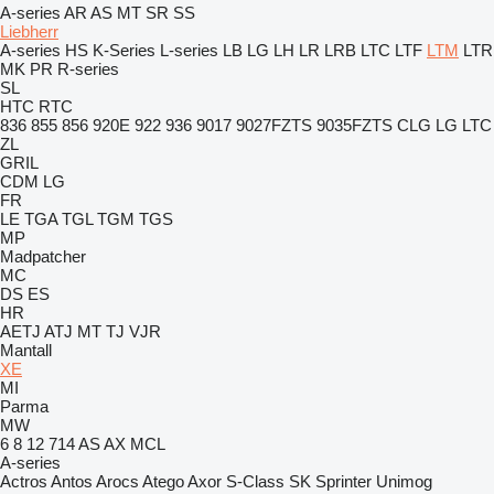
A-series
AR
AS
MT
SR
SS
Liebherr
A-series
HS
K-Series
L-series
LB
LG
LH
LR
LRB
LTC
LTF
LTM
LTR
MK
PR
R-series
SL
HTC
RTC
836
855
856
920E
922
936
9017
9027FZTS
9035FZTS
CLG
LG
LTC
ZL
GRIL
CDM
LG
FR
LE
TGA
TGL
TGM
TGS
MP
Madpatcher
MC
DS
ES
HR
AETJ
ATJ
MT
TJ
VJR
Mantall
XE
MI
Parma
MW
6
8
12
714
AS
AX
MCL
A-series
Actros
Antos
Arocs
Atego
Axor
S-Class
SK
Sprinter
Unimog