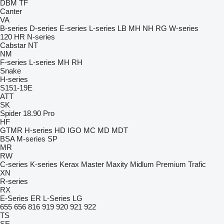
DBM
TF
Canter
VA
B-series
D-series
E-series
L-series
LB
MH
NH
RG
W-series
120
HR
N-series
Cabstar
NT
NM
F-series
L-series
MH
RH
Snake
H-series
S151-19E
ATT
SK
Spider 18.90 Pro
HF
GTMR
H-series
HD
IGO
MC
MD
MDT
BSA
M-series
SP
MR
RW
C-series
K-series
Kerax
Master
Maxity
Midlum
Premium
Trafic
XN
R-series
RX
E-Series
ER
L-Series
LG
655
656
816
919
920
921
922
TS
SE