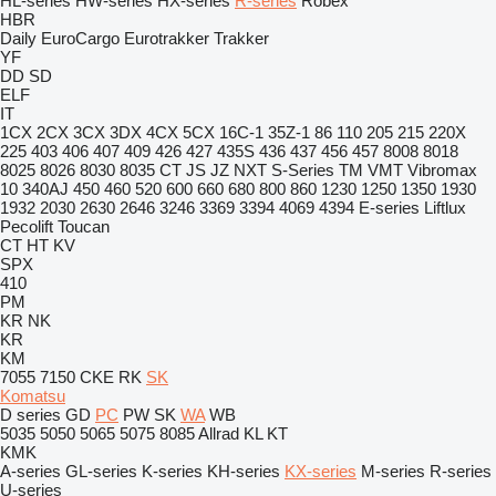
HL-series
HW-series
HX-series
R-series
Robex
HBR
Daily
EuroCargo
Eurotrakker
Trakker
YF
DD
SD
ELF
IT
1CX
2CX
3CX
3DX
4CX
5CX
16C-1
35Z-1
86
110
205
215
220X
225
403
406
407
409
426
427
435S
436
437
456
457
8008
8018
8025
8026
8030
8035
CT
JS
JZ
NXT
S-Series
TM
VMT
Vibromax
10
340AJ
450
460
520
600
660
680
800
860
1230
1250
1350
1930
1932
2030
2630
2646
3246
3369
3394
4069
4394
E-series
Liftlux
Pecolift
Toucan
CT
HT
KV
SPX
410
PM
KR
NK
KR
KM
7055
7150
CKE
RK
SK
Komatsu
D series
GD
PC
PW
SK
WA
WB
5035
5050
5065
5075
8085
Allrad
KL
KT
KMK
A-series
GL-series
K-series
KH-series
KX-series
M-series
R-series
U-series