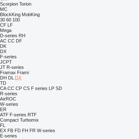
Scorpion
Torion
MC
BlockKing
MobKing
30
60
100
CF
LF
Mega
D-series
RH
AC
CC
DF
DK
DX
F-series
JCPT
JT
R-series
Framax
Frami
DH
DL
DX
TD
CA
CC
CP
CS
F series
LP
SD
R-series
AirROC
W-series
ER
ATF
F-series
RTF
Compact
Turbomix
FL
EX
FB
FD
FH
FR
W-series
E-series