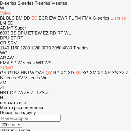
D-series
S-series
T-series
V-series
W
Volvo
BL
BLC
BM
DD
EC
ECR
EW
EWR
FL
FM
FMX
G-series
L-series
LM
SD
AB
MT
Super
6003
BS
DPU
ET
EW
EZ
RD
RT
WL
DPU
ET
RT
CR
SRV
1140
1160
1280
1390
3070
3080
4080
T-series
WG
AR
AW
KMA
SP
W-series
WR
WS
XCMG
GR
GTBZ
HB
LW
QAY
QY
RP
XC
XD
XE
XG
XM
XP
XR
XS
XZ
ZL
B-series
SV
V-series
Vio
ZM
ZL
HBT
QY
ZA
ZE
ZLJ
ZS
ZT
H
показать все
Место расположения
Поиск по радиусу
Латвия
Европа