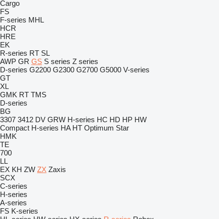
Cargo
FS
F-series
MHL
HCR
HRE
EK
R-series
RT
SL
AWP
GR
GS
S series
Z series
D-series
G2200
G2300
G2700
G5000
V-series
GT
XL
GMK
RT
TMS
D-series
BG
3307
3412
DV
GRW
H-series
HC
HD
HP
HW
Compact
H-series
HA
HT
Optimum
Star
HMK
TE
700
LL
EX
KH
ZW
ZX
Zaxis
SCX
C-series
H-series
A-series
FS
K-series