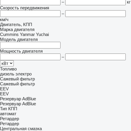
–
кг
Скорость передвижения
–
км/ч
Двигатель, КПП
Марка двигателя
Cummins
Yanmar
Yuchai
Модель двигателя
Мощность двигателя
–
Топливо
дизель
электро
Сажевый фильтр
Сажевый фильтр
EEV
EEV
Резервуар AdBlue
Резервуар AdBlue
Тип КПП
автомат
Ретардер
Ретардер
Центральная смазка