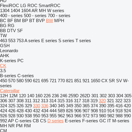
HD
FlexiROC
LG
ROC
SmartROC
1304
1404
1604
AR
MH
W series
400 - series
500 - series
700 - series
BC
BF
BM
BP
BT
BVP
BW
MPH
BG
RG
BB
DTV
SF
TW
463
553
753
A series
E series
S series
T series
GSH
Leonardo
AHK
K-series
PC
CK
3.5
B-series
C-series
450
570
580
590
621
695
721
770
821
851
921
1650
CX
SR
SV
W-
series
Caterpillar
12H
12M
120
140
160
226
236
246
259D
262D
301
302
303
304
305
306
307
308
311
312
313
314
315
316
317
318
319
320
321
322
323
324
325
326
329
330
336
340
345
349
350
365
374
390
395
416
420
424
426
428
430
432
434
444
589
826
906
907
908
910
914
918
924
926
928
930
938
950
953
955
962
963
966
972
973
980
982
988
990
992
AP
C-series
CB
CS
D series
E-series
F-series
GC
IT
M-series
MH
NR
PM
RM
CM