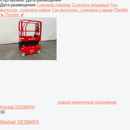
Дата размещения
Сначала дорогие
Сначала дешевые
Год
выпуска - сначала новые
Год выпуска - сначала старые
Пробег
⬊
Пробег ⬈
новый ножничный подъемник
Mantall XE59MINI
16
Mantall XE59MINI