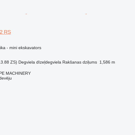
12 RS
ika - mini ekskavators
13.88 ZS)
Degviela
dīzeļdegviela
Rakšanas dziļums
1,586 m
PE MACHINERY
devēju