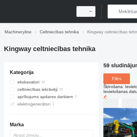
Machineryline
Celtniecības tehnika
Kingway celtniecības tehn
Kingway celtniecības tehnika
59 sludināju
Kategorija
Filtrs
ekskavatori
Šķirošana
:
Ievie
celtniecības iekrāvēji
mini ekskavatori
Ievietošanas da
⬈
aprīkojums apdares darbiem
ekskavatori-iekrāvēji
daudzfunkcionālie iekrāvēji
elektroģenerātori
frontālie iekrāvēji
pierīvēšanas mašīnas
teleskopiskie frontālie iekrāvēji
kāpurķēžu mini iekrāvēji
Marka
mini iekrāvēji
teleskopiskie iekrāvēji