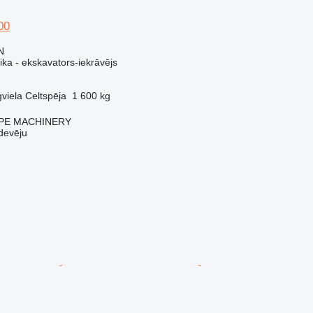
00
N
ika - ekskavators-iekrāvējs
viela
Celtspēja
1 600 kg
PE MACHINERY
devēju