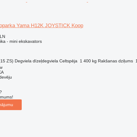
koparka Yama H12K JOYSTICK Koop
PLN
ika - mini ekskavators
(15 ZS)
Degviela
dīzeļdegviela
Celtspēja
1 400 kg
Rakšanas dziļums
aw
KA
devēju
?
r mums!
inājumu