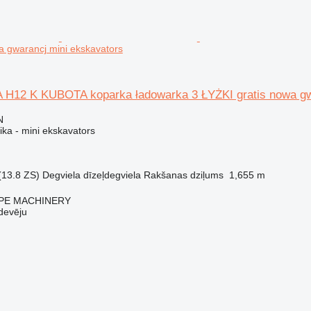
a gwarancj mini ekskavators
H12 K KUBOTA koparka ładowarka 3 ŁYŻKI gratis nowa g
N
ika - mini ekskavators
(13.8 ZS)
Degviela
dīzeļdegviela
Rakšanas dziļums
1,655 m
PE MACHINERY
devēju