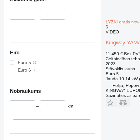
330
S-Series
336
TM
–
340
VMT
ŁYŻKI gratis now
345
Vibromax
6
349
VIDEO
350
Kingway YAMA 
365
Eiro
374
11 450 €
Bez PV
Celtniecības tehn
390
Euro 5
2023
395
Stāvoklis
jauns
Euro 6
Euro 5
416
Jauda
10.14 kW 
420
Polija, Popów
KINGWAY EURO
424
Nobraukums
Sazināties ar pār
426
428
–
km
430
432
434
444