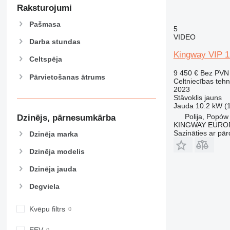
589
Raksturojumi
826
Pašmasa
5
906
VIDEO
907
Darba stundas
Kingway VIP 
908
Celtspēja
910
9 450 €
Bez PVN
Pārvietošanas ātrums
914
Celtniecības tehn
2023
918
Stāvoklis
jauns
924
Jauda
10.2 kW (
926
Polija, Popów
Dzinējs, pārnesumkārba
KINGWAY EURO
928
Sazināties ar pār
Dzinēja marka
930
Dzinēja modelis
938
950
Dzinēja jauda
953
Degviela
955
962
Kvēpu filtrs
963
966