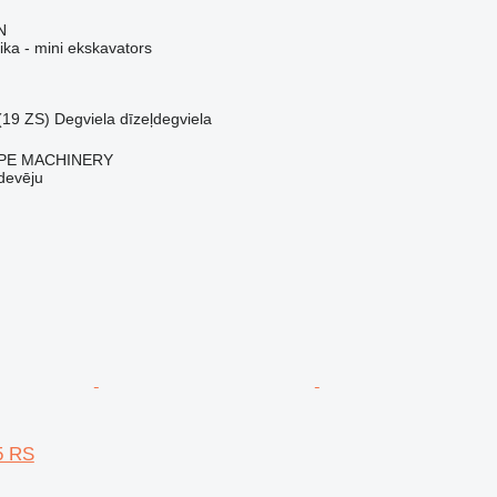
N
ika - mini ekskavators
(19 ZS)
Degviela
dīzeļdegviela
PE MACHINERY
devēju
5 RS