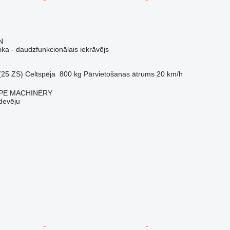
N
ika - daudzfunkcionālais iekrāvējs
(25 ZS)
Celtspēja
800 kg
Pārvietošanas ātrums
20 km/h
PE MACHINERY
devēju