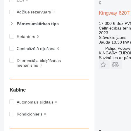
EEV
6
972
973
AdBlue rezervuārs
Kingway 620T
980
17 300 €
Bez PV
Pārnesumkārbas tips
982
Celtniecības tehn
2023
988
Retarders
Stāvoklis
jauns
990
Jauda
18.38 kW 
992
Polija, Popów
Centralizētā eļļošana
KINGWAY EURO
AP
Sazināties ar pār
Diferenciāļa bloķēšanas
C-series
mehānisms
CB
CS
D series
E-series
Kabīne
F-series
Autonomais sildītājs
GC
IT
Kondicionieris
M-series
MH