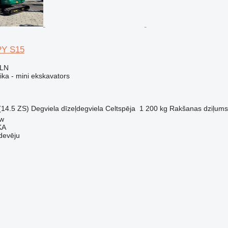
PY S15
PLN
ika - mini ekskavators
(14.5 ZS)
Degviela
dīzeļdegviela
Celtspēja
1 200 kg
Rakšanas dziļums
aw
KA
devēju