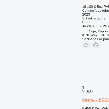
19 100 €
Bez PV
Celtniecības tehn
2023
Stāvoklis
jauns
Euro 5
Jauda
13.97 kW 
Polija, Popów
KINGWAY EURO
Sazināties ar pār
3
VIDEO
Kingway ECO
6 450 €
Bez PVN