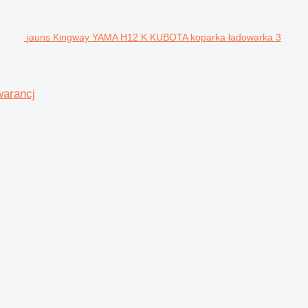
jauns Kingway YAMA H12 K KUBOTA koparka ładowarka 3
warancj