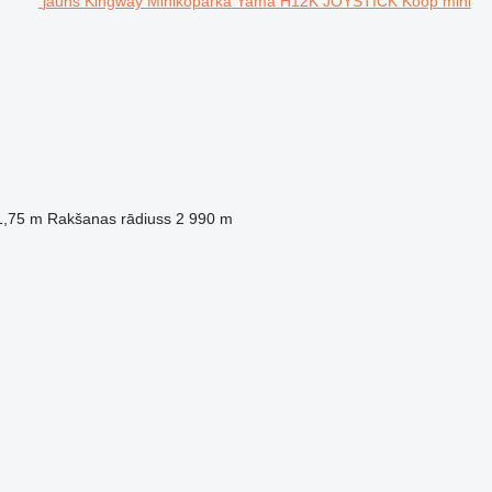
jauns Kingway Minikoparka Yama H12K JOYSTICK Koop mini
1,75 m
Rakšanas rādiuss
2 990 m