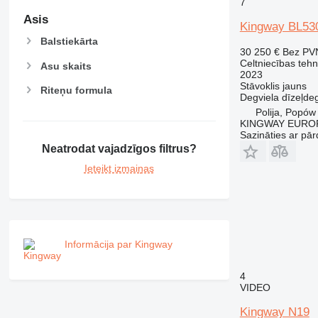
NR
7
PM
Asis
Kingway BL53
RM
Balstiekārta
30 250 €
Bez PV
Celtniecības tehn
Asu skaits
2023
Stāvoklis
jauns
Riteņu formula
Degviela
dīzeļdeg
Polija, Popów
KINGWAY EURO
Sazināties ar pār
Neatrodat vajadzīgos filtrus?
Ieteikt izmaiņas
Informācija par Kingway
4
VIDEO
Kingway N19