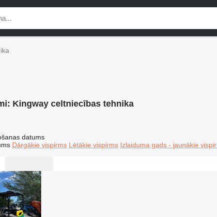
ika
mi:
Kingway celtniecības tehnika
tošanas datums
tums
Dārgākie vispirms
Lētākie vispirms
Izlaiduma gads - jaunākie vispi