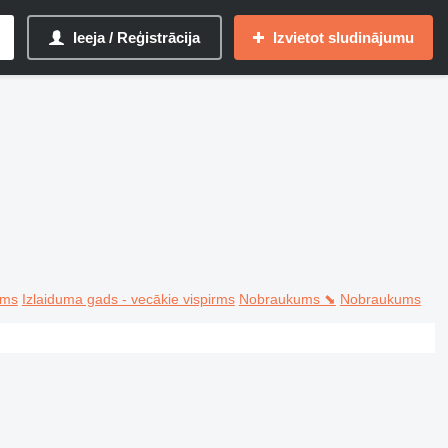
Ieeja / Reģistrācija
Izvietot sludinājumu
rms
Izlaiduma gads - vecākie vispirms
Nobraukums ⬊
Nobraukums