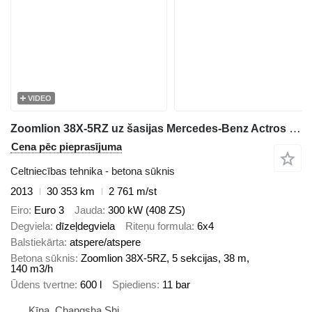
VIDEO
Zoomlion 38X-5RZ uz šasijas Mercedes-Benz Actros 3341
Cena pēc pieprasījuma
Celtniecības tehnika - betona sūknis
2013
30 353 km
2 761 m/st
Eiro
Euro 3
Jauda
300 kW (408 ZS)
Degviela
dīzeļdegviela
Riteņu formula
6x4
Balstiekārta
atspere/atspere
Betona sūknis
Zoomlion 38X-5RZ, 5 sekcijas, 38 m,
140 m3/h
Ūdens tvertne
600 l
Spiediens
11 bar
Ķīna, Changsha Shi