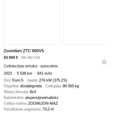
Zoomlion ZTC 800V5
63 600 €
496 000 CN¥
Celtniecības tehnika - autoceltnis
2023
5 538 km
841 m/st
Eiro
Euro 5
Jauda
276 kW (375 ZS)
Degviela
dīzeļdegviela
Celtspēja
80 000 kg
Riteņu formula
8x4
Balstiekārta
atspere/pneimatisks
Celtņa marka
ZOOMLION-MAZ
Pacelšanas augstums
73,2 m