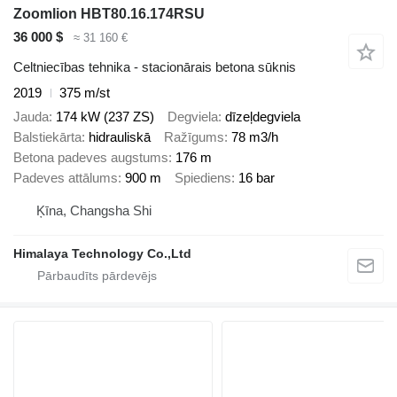
Zoomlion HBT80.16.174RSU
36 000 $
≈ 31 160 €
Celtniecības tehnika - stacionārais betona sūknis
2019
375 m/st
Jauda
174 kW (237 ZS)
Degviela
dīzeļdegviela
Balstiekārta
hidrauliskā
Ražīgums
78 m3/h
Betona padeves augstums
176 m
Padeves attālums
900 m
Spiediens
16 bar
Ķīna, Changsha Shi
Himalaya Technology Co.,Ltd