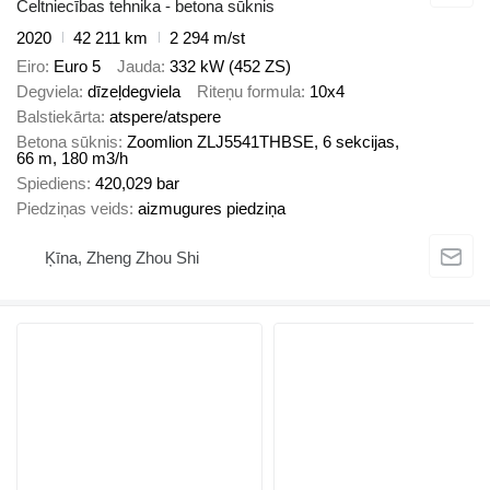
Celtniecības tehnika - betona sūknis
2020
42 211 km
2 294 m/st
Eiro
Euro 5
Jauda
332 kW (452 ZS)
Degviela
dīzeļdegviela
Riteņu formula
10x4
Balstiekārta
atspere/atspere
Betona sūknis
Zoomlion ZLJ5541THBSE, 6 sekcijas,
66 m, 180 m3/h
Spiediens
420,029 bar
Piedziņas veids
aizmugures piedziņa
Ķīna, Zheng Zhou Shi