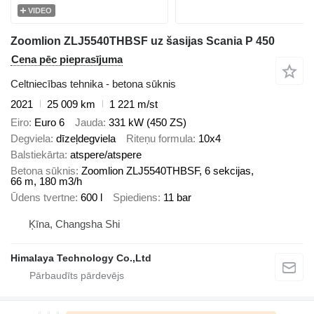
VIDEO
Zoomlion ZLJ5540THBSF uz šasijas Scania P 450
Cena pēc pieprasījuma
Celtniecības tehnika - betona sūknis
2021
25 009 km
1 221 m/st
Eiro
Euro 6
Jauda
331 kW (450 ZS)
Degviela
dīzeļdegviela
Riteņu formula
10x4
Balstiekārta
atspere/atspere
Betona sūknis
Zoomlion ZLJ5540THBSF, 6 sekcijas,
66 m, 180 m3/h
Ūdens tvertne
600 l
Spiediens
11 bar
Ķīna, Changsha Shi
Himalaya Technology Co.,Ltd