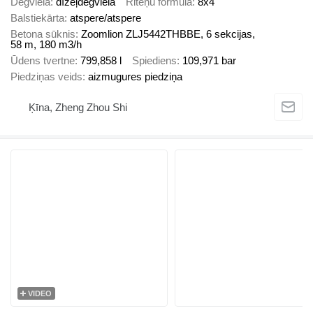
Degviela
dīzeļdegviela
Riteņu formula
8x4
Balstiekārta
atspere/atspere
Betona sūknis
Zoomlion ZLJ5442THBBE, 6 sekcijas,
58 m, 180 m3/h
Ūdens tvertne
799,858 l
Spiediens
109,971 bar
Piedziņas veids
aizmugures piedziņa
Ķīna, Zheng Zhou Shi
VIDEO