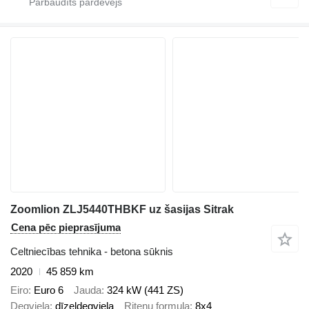
Zoomlion ZLJ5440THBKF uz šasijas Sitrak
Cena pēc pieprasījuma
Celtniecības tehnika - betona sūknis
2020
45 859 km
Eiro
Euro 6
Jauda
324 kW (441 ZS)
Degviela
dīzeļdegviela
Riteņu formula
8x4