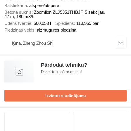
Balstiekārta
atspere/atspere
Betona sūknis
Zoomlion ZLJ5351THBJF, 5 sekcijas,
47 m, 180 m3/h
Ūdens tvertne
500,053 l
Spiediens
119,969 bar
Piedziņas veids
aizmugures piedziņa
Ķīna, Zheng Zhou Shi
Pārdodat tehniku?
Dariet to kopā ar mums!
Izvietot sludinājumu