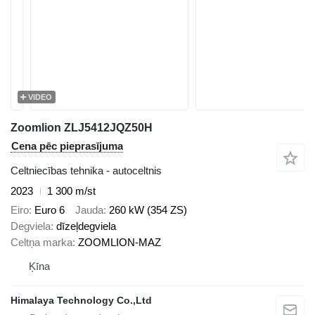
VIDEO
Zoomlion ZLJ5412JQZ50H
Cena pēc pieprasījuma
Celtniecības tehnika - autoceltnis
2023
1 300 m/st
Eiro
Euro 6
Jauda
260 kW (354 ZS)
Degviela
dīzeļdegviela
Celtņa marka
ZOOMLION-MAZ
Ķīna
Himalaya Technology Co.,Ltd