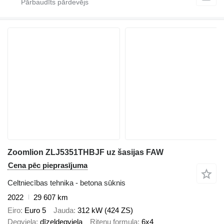
Zoomlion ZLJ5351THBJF uz šasijas FAW
Cena pēc pieprasījuma
Celtniecības tehnika - betona sūknis
2022
29 607 km
Eiro
Euro 5
Jauda
312 kW (424 ZS)
Degviela
dīzeļdegviela
Riteņu formula
6x4