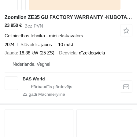
Zoomlion ZE35 GU FACTORY WARRANTY -KUBOTA ENGINE -A/C
23 950 €
Bez PVN
Celtniecības tehnika - mini ekskavators
2024
Stāvoklis
jauns
10 m/st
Jauda
18.38 kW (25 ZS)
Degviela
dīzeļdegviela
Nīderlande, Veghel
BAS World
22
gadi Machineryline