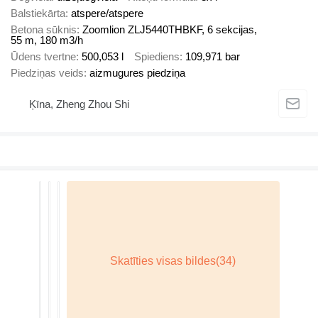
Balstiekārta
atspere/atspere
Betona sūknis
Zoomlion ZLJ5440THBKF, 6 sekcijas,
55 m, 180 m3/h
Ūdens tvertne
500,053 l
Spiediens
109,971 bar
Piedziņas veids
aizmugures piedziņa
Ķīna, Zheng Zhou Shi