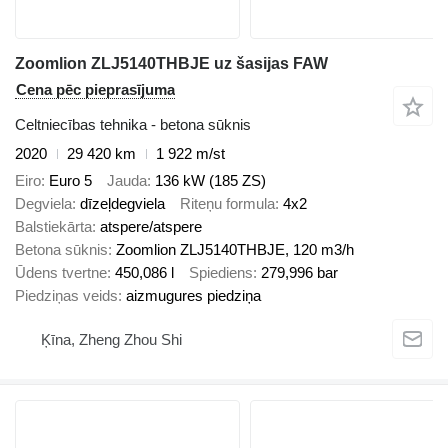
Zoomlion ZLJ5140THBJE uz šasijas FAW
Cena pēc pieprasījuma
Celtniecības tehnika - betona sūknis
2020
29 420 km
1 922 m/st
Eiro
Euro 5
Jauda
136 kW (185 ZS)
Degviela
dīzeļdegviela
Riteņu formula
4x2
Balstiekārta
atspere/atspere
Betona sūknis
Zoomlion ZLJ5140THBJE, 120 m3/h
Ūdens tvertne
450,086 l
Spiediens
279,996 bar
Piedziņas veids
aizmugures piedziņa
Ķīna, Zheng Zhou Shi