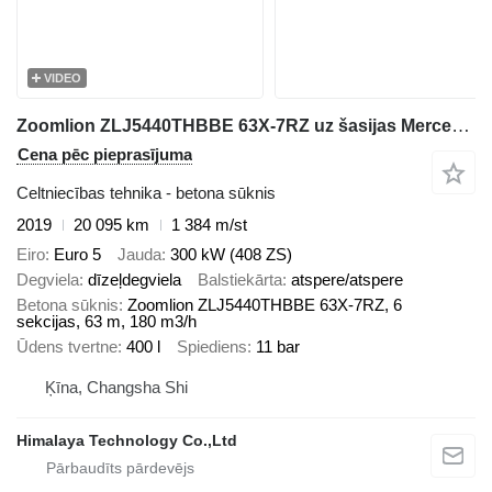
VIDEO
Zoomlion ZLJ5440THBBE 63X-7RZ uz šasijas Mercedes-Benz Actros 4141E5
Cena pēc pieprasījuma
Celtniecības tehnika - betona sūknis
2019
20 095 km
1 384 m/st
Eiro
Euro 5
Jauda
300 kW (408 ZS)
Degviela
dīzeļdegviela
Balstiekārta
atspere/atspere
Betona sūknis
Zoomlion ZLJ5440THBBE 63X-7RZ, 6
sekcijas, 63 m, 180 m3/h
Ūdens tvertne
400 l
Spiediens
11 bar
Ķīna, Changsha Shi
Himalaya Technology Co.,Ltd