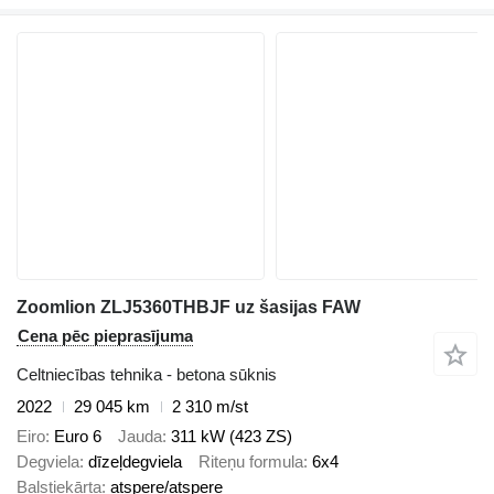
Zoomlion ZLJ5360THBJF uz šasijas FAW
Cena pēc pieprasījuma
Celtniecības tehnika - betona sūknis
2022
29 045 km
2 310 m/st
Eiro
Euro 6
Jauda
311 kW (423 ZS)
Degviela
dīzeļdegviela
Riteņu formula
6x4
Balstiekārta
atspere/atspere