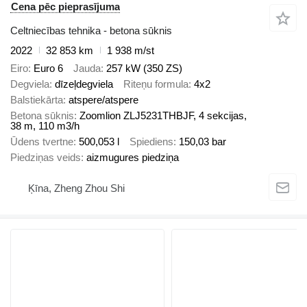
Cena pēc pieprasījuma
Celtniecības tehnika - betona sūknis
2022
32 853 km
1 938 m/st
Eiro
Euro 6
Jauda
257 kW (350 ZS)
Degviela
dīzeļdegviela
Riteņu formula
4x2
Balstiekārta
atspere/atspere
Betona sūknis
Zoomlion ZLJ5231THBJF, 4 sekcijas,
38 m, 110 m3/h
Ūdens tvertne
500,053 l
Spiediens
150,03 bar
Piedziņas veids
aizmugures piedziņa
Ķīna, Zheng Zhou Shi