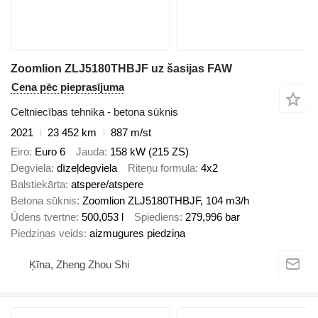
Zoomlion ZLJ5180THBJF uz šasijas FAW
Cena pēc pieprasījuma
Celtniecības tehnika - betona sūknis
2021
23 452 km
887 m/st
Eiro
Euro 6
Jauda
158 kW (215 ZS)
Degviela
dīzeļdegviela
Riteņu formula
4x2
Balstiekārta
atspere/atspere
Betona sūknis
Zoomlion ZLJ5180THBJF, 104 m3/h
Ūdens tvertne
500,053 l
Spiediens
279,996 bar
Piedziņas veids
aizmugures piedziņa
Ķīna, Zheng Zhou Shi