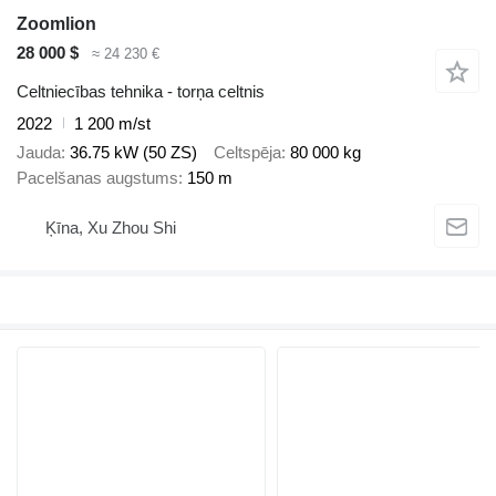
Zoomlion
28 000 $
≈ 24 230 €
Celtniecības tehnika - torņa celtnis
2022
1 200 m/st
Jauda
36.75 kW (50 ZS)
Celtspēja
80 000 kg
Pacelšanas augstums
150 m
Ķīna, Xu Zhou Shi