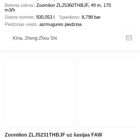
Betona sūknis
Zoomlion ZLJ5360THBJF, 49 m, 170
m3/h
Ūdens tvertne
500,053 l
Spiediens
8,798 bar
Piedziņas veids
aizmugures piedziņa
Ķīna, Zheng Zhou Shi
Zoomlion ZLJ5231THBJF uz šasijas FAW