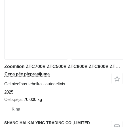
Zoomlion ZTC700V ZTC500V ZTC800V ZTC900V ZTC1000V 70Ton 80ton 90t 100t
Cena pēc pieprasījuma
Celtniecības tehnika - autoceltnis
2025
Celtspēja
70 000 kg
Ķīna
SHANG HAI KAI YING TRADING CO.,LIMITED