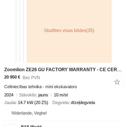
Zoomlion ZE26 GU FACTORY WARRANTY - CE CERTIFIED - KUBOTA ENGINE
20 950 €
Bez PVN
Celtniecības tehnika - mini ekskavators
2024
Stāvoklis
jauns
10 m/st
Jauda
14.7 kW (20 ZS)
Degviela
dīzeļdegviela
Nīderlande, Veghel
BAS World